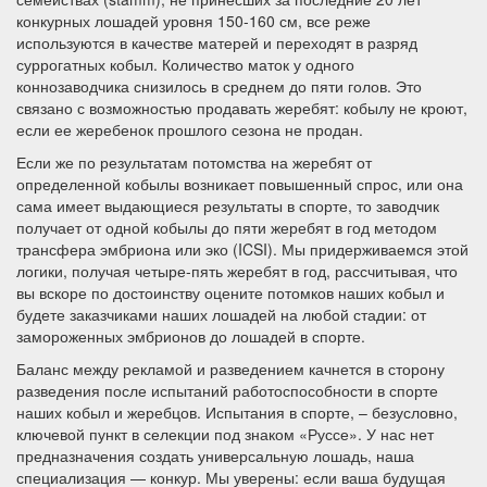
конкурных лошадей уровня 150-160 см, все реже
используются в качестве матерей и переходят в разряд
суррогатных кобыл. Количество маток у одного
коннозаводчика снизилось в среднем до пяти голов. Это
связано с возможностью продавать жеребят: кобылу не кроют,
если ее жеребенок прошлого сезона не продан.
Если же по результатам потомства на жеребят от
определенной кобылы возникает повышенный спрос, или она
сама имеет выдающиеся результаты в спорте, то заводчик
получает от одной кобылы до пяти жеребят в год методом
трансфера эмбриона или эко (ICSI). Мы придерживаемся этой
логики, получая четыре-пять жеребят в год, рассчитывая, что
вы вскоре по достоинству оцените потомков наших кобыл и
будете заказчиками наших лошадей на любой стадии: от
замороженных эмбрионов до лошадей в спорте.
Баланс между рекламой и разведением качнется в сторону
разведения после испытаний работоспособности в спорте
наших кобыл и жеребцов. Испытания в спорте, – безусловно,
ключевой пункт в селекции под знаком «Руссе». У нас нет
предназначения создать универсальную лошадь, наша
специализация — конкур. Мы уверены: если ваша будущая