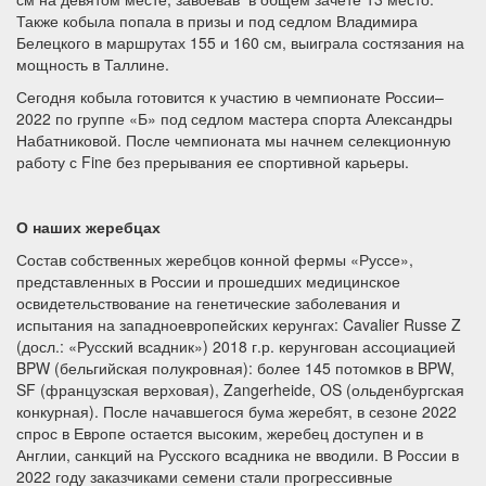
Также кобыла попала в призы и под седлом Владимира
Белецкого в маршрутах 155 и 160 см, выиграла состязания на
мощность в Таллине.
Сегодня кобыла готовится к участию в чемпионате России–
2022 по группе «Б» под седлом мастера спорта Александры
Набатниковой. После чемпионата мы начнем селекционную
работу с Fine без прерывания ее спортивной карьеры.
О наших жеребцах
Состав собственных жеребцов конной фермы «Руссе»,
представленных в России и прошедших медицинское
освидетельствование на генетические заболевания и
испытания на западноевропейских керунгах: Cavalier Russe Z
(досл.: «Русский всадник») 2018 г.р. керунгован ассоциацией
BPW (бельгийская полукровная): более 145 потомков в BPW,
SF (французская верховая), Zangerheide, OS (ольденбургская
конкурная). После начавшегося бума жеребят, в сезоне 2022
спрос в Европе остается высоким, жеребец доступен и в
Англии, санкций на Русского всадника не вводили. В России в
2022 году заказчиками семени стали прогрессивные