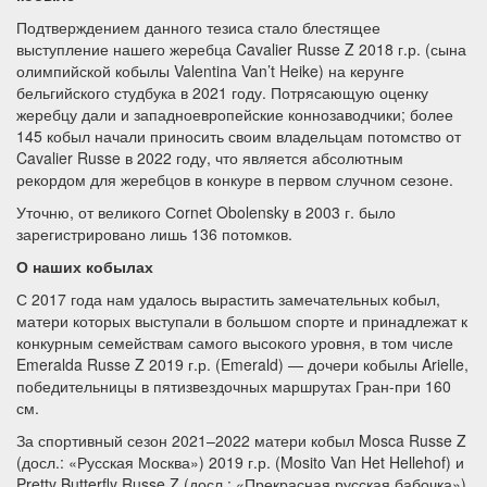
Подтверждением данного тезиса стало блестящее
выступление нашего жеребца Cavalier Russe Z 2018 г.р. (сына
олимпийской кобылы Valentina Van’t Heike) на керунге
бельгийского студбука в 2021 году. Потрясающую оценку
жеребцу дали и западноевропейские коннозаводчики; более
145 кобыл начали приносить своим владельцам потомство от
Cavalier Russe в 2022 году, что является абсолютным
рекордом для жеребцов в конкуре в первом случном сезоне.
Уточню, от великого Сornet Obolensky в 2003 г. было
зарегистрировано лишь 136 потомков.
О наших кобылах
С 2017 года нам удалось вырастить замечательных кобыл,
матери которых выступали в большом спорте и принадлежат к
конкурным семействам самого высокого уровня, в том числе
Emeralda Russe Z 2019 г.р. (Emerald) — дочери кобылы Arielle,
победительницы в пятизвездочных маршрутах Гран-при 160
см.
За спортивный сезон 2021–2022 матери кобыл Mosca Russe Z
(досл.: «Русская Москва») 2019 г.р. (Mosito Van Het Hellehof) и
Pretty Butterfly Russe Z (досл.: «Прекрасная русская бабочка»)