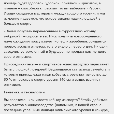
лошадь будет здоровой, удобной, приятной и красивой, а
главное – способной к прыжкам, то вы выберите «Руссе».
Имидж создается мастерами международного уровня, и мы
искренне надеемся, что вскоре увидим наших лошадей в
большом спорте.
«Зачем покупать перенесенный в суррогатную кобылу
эмбрион?» – спросите вы. Риск получить новорожденного
ниже ожидания присутствует, но, если жеребенок рождается
первоклассным атлетом, то это видно с первого дня. Ни один
заводчик, устремленный в будущее, не продаст вам лучшего
своего отпрыска.
Присоединяйтесь — и спортивное коннозаводство перестанет
быть сплошной лотереей! Выдающаяся статистика семейств, к
которым принадлежат наши кобылы, с результативностью до
80 % отпрысков в спорте уровня 140 см и выше, вселяют
оптимизм.
Генетика и технологии
Вы спортсмен или имеете кобылу из спорта? Чтобы добиться
результатов в коннозаводстве (напомним, в нашей стране
последние успешные лошади олимпийского уровня в конкуре,