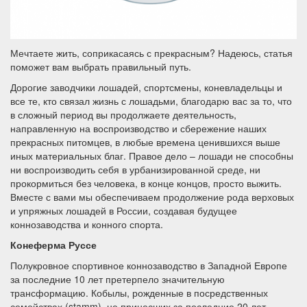
Мечтаете жить, соприкасаясь с прекрасным? Надеюсь, статья
поможет вам выбрать правильный путь.
Дорогие заводчики лошадей, спортсмены, коневладельцы и
все те, кто связал жизнь с лошадьми, благодарю вас за то, что
в сложный период вы продолжаете деятельность,
направленную на воспроизводство и сбережение наших
прекрасных питомцев, в любые времена ценившихся выше
иных материальных благ. Правое дело – лошади не способны
ни воспроизводить себя в урбанизированной среде, ни
прокормиться без человека, в конце концов, просто выжить.
Вместе с вами мы обеспечиваем продолжение рода верховых
и упряжных лошадей в России, создавая будущее
коннозаводства и конного спорта.
Конеферма Руссе
Полукровное спортивное коннозаводство в Западной Европе
за последние 10 лет претерпело значительную
трансформацию. Кобылы, рожденные в посредственных
семействах (stamm), не принесших за последние 20 лет