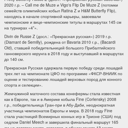
2020 г.р. – Call me de Muze и Vigo's Flip De Muze Z (потомки
семейств олимпийских кобыл Ratina Z и H&M Butterfly Flip),
находясь в начале спортивной карьеры, завоевали
чемпионские и вице-чемпионские титулы в маршрутах 145 см
на турнирах «4*».
Divin de Russe Z (досл.: «Прекрасная русская») 2019 г.р.
(Diamant de Semilly), рождена от Bavaria 2010 г.р., (Bacardi
Old), ставшей победительницей большого Прибалтийского
ганноверского керунга в 2018 году и выступавшей в маршрутах
до 140 см.
Прекрасная Русская одержала первую победу среди лошадей
трех лет на чемпионате ЦФО по программе «ФКСР-ВНИИК по
оценке и тестированию лошадей верховых пород для конного
спорта и селекции».
Жемчужиной маточного состава конефермы стала известная
как в Европе, так и в Америке кобыла Fine (Corlensky) 2008
г.р., победительница Гран-при в Абу-Даби, неоднократная
участница чемпионатов Европы и мира. В 2018 году Fine
стала участницей Всемирных конных игр в Трионе (США) под
седлом Daniel Meech и завершила финальный маршрут 165
см на девятом месте, завоевав в общем зачете 13 место.