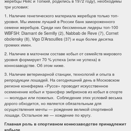
жеребцы Рейс и Топкий, родились в 1972 году), необходимы
три условия:
1. Наличие генетического материала жеребцов только топ-
уровня. Мы имеем лучший в России банк замороженного
семени жеребцов. Среди них бессменные лидеры топ-100
WBFSH: Diamant de Semilly (2), Nabbab de Reve (7), Cornet
obolensky (8), Vigo D’Arsouilles (37) и еще более десятка
громких имен.
2. Наличие в маточном составе кобыл от семейств мирового
уровня формирует 70 % успеха (или не успеха) в
коннозаводстве. Об этом ниже.
3. Наличие ветеринарной станции, технологий и опыта в
репродукции лошадей. На сегодняшний день в Московском
регионе конеферма «Руссе» проводит искусственное
осеменение кобыл и трансфер эмбрионов из кобыл в спорте
— молодых или пожилых. Соблюдение этих условий весьма
дорого обходится, но является обязательным для
осуществления мечты — рождение великой спортивной
лошади. Остальное же — хождение по кругу.
Главная роль в спортивном коннозаводстве принадлежит
кобыле