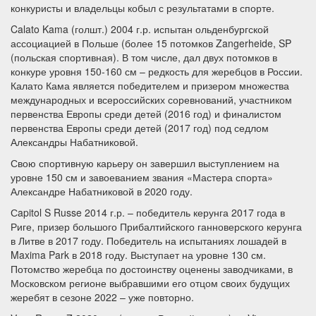
конкуристы и владельцы кобыл с результатами в спорте.
Calato Kama (голшт.) 2004 г.р. испытан ольденбургской
ассоциацией в Польше (более 15 потомков Zangerheide, SP
(польская спортивная). В том числе, дал двух потомков в
конкуре уровня 150-160 см – редкость для жеребцов в России.
Калато Кама является победителем и призером множества
международных и всероссийских соревнований, участником
первенства Европы среди детей (2016 год) и финалистом
первенства Европы среди детей (2017 год) под седлом
Александры Набатниковой.
Свою спортивную карьеру он завершил выступлением на
уровне 150 см и завоеванием звания «Мастера спорта»
Александре Набатниковой в 2020 году.
Сapitol S Russe 2014 г.р. – победитель керунга 2017 года в
Риге, призер большого Прибалтийского ганноверского керунга
в Литве в 2017 году. Победитель на испытаниях лошадей в
Maxima Park в 2018 году. Выступает на уровне 130 см.
Потомство жеребца по достоинству оценены заводчиками, в
Московском регионе выбравшими его отцом своих будущих
жеребят в сезоне 2022 – уже повторно.