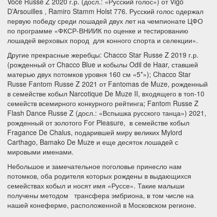
Voce Russe Z 2020 г.р. (досл.: «Русский голос») от Vigo
D’Arsouilles , Ramiro Stamm Holst 776. Русский голос одержал
первую победу среди лошадей двух лет на чемпионате ЦФО
по программе «ФКСР-ВНИИК по оценке и тестированию
лошадей верховых пород для конного спорта и селекции».
Другие прекрасные жеребцы: Chacco Star Russe Z 2019 г.р.
(рожденный от Chacco Blue и кобылы Odil de Haar, ставшей
матерью двух потомков уровня 160 см «5*»); Chacco Star
Russe Fantom Russe Z 2021 от Fantomas de Muze, рожденный
в семействе кобыл Narcotique De Muze II, входящего в топ-10
семейств всемирного конкурного рейтинга; Fantom Russe Z
Flash Dance Russe Z (досл.: «Вспышка русского танца») 2021,
рожденный от золотого For Pleasure, в семействе кобыл
Fragance De Chalus, подарившей миру великих Mylord
Carthago, Bamako De Muze и еще десяток лошадей с
мировыми именами.
Небольшое и замечательное поголовье принесло нам
потомков, оба родителя которых рождены в выдающихся
семействах кобыл и носят имя «Руссе». Такие малыши
получены методом трансфера эмбриона, в том числе на
нашей конеферме, расположенной в Московском регионе.