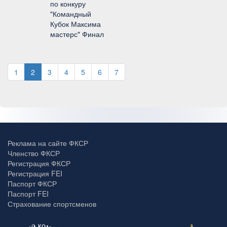
по конкуру
"Командный
Кубок Максима
мастерс" Финал
1
2
3
4
5
6
7
Реклама на сайте ФКСР
Членство ФКСР
Регистрация ФКСР
Регистрация FEI
Паспорт ФКСР
Паспорт FEI
Страхование спортсменов