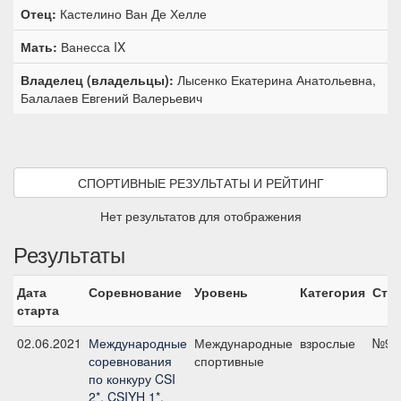
Отец:
Кастелино Ван Де Хелле
Мать:
Ванесса IX
Владелец (владельцы):
Лысенко Екатерина Анатольевна,
Балалаев Евгений Валерьевич
СПОРТИВНЫЕ РЕЗУЛЬТАТЫ И РЕЙТИНГ
Нет результатов для отображения
Результаты
Дата
Соревнование
Уровень
Категория
Ста
старта
02.06.2021
Международные
Международные
взрослые
№9, 
соревнования
спортивные
по конкуру CSI
2*, CSIYH 1*,