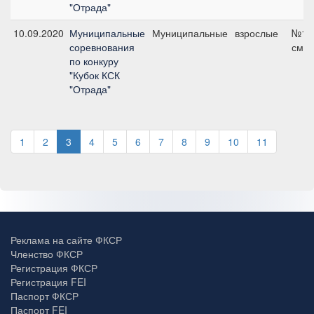
"Отрада"
10.09.2020
Муниципальные
Муниципальные
взрослые
№10,
соревнования
см
по конкуру
"Кубок КСК
"Отрада"
1
2
3
4
5
6
7
8
9
10
11
Реклама на сайте ФКСР
Членство ФКСР
Регистрация ФКСР
Регистрация FEI
Паспорт ФКСР
Паспорт FEI