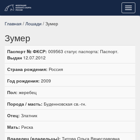
Toggl
navig
Главная
/
Лошади
/ Зумер
Зумер
Паспорт № ФКСР:
009563 статус паспорта: Паспорт.
Выдан
12.07.2012
Страна рождения:
Россия
Год рождения:
2009
Пол:
жеребец
Порода / масть:
Буденновская св.-гн.
Отец:
Златник
Мать:
Риска
Владелец (владельцы):
Титова Ольга Вячеславовна