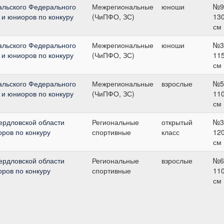
альского Федерального
Межрегиональные
юноши
№9
 и юниоров по конкуру
(ЧиПФО, ЗС)
13
см
альского Федерального
Межрегиональные
юноши
№3
 и юниоров по конкуру
(ЧиПФО, ЗС)
11
см
альского Федерального
Межрегиональные
взрослые
№5
 и юниоров по конкуру
(ЧиПФО, ЗС)
11
см
ердловской области
Региональные
открытый
№3
ров по конкуру
спортивные
класс
12
см
ердловской области
Региональные
взрослые
№6
ров по конкуру
спортивные
11
см