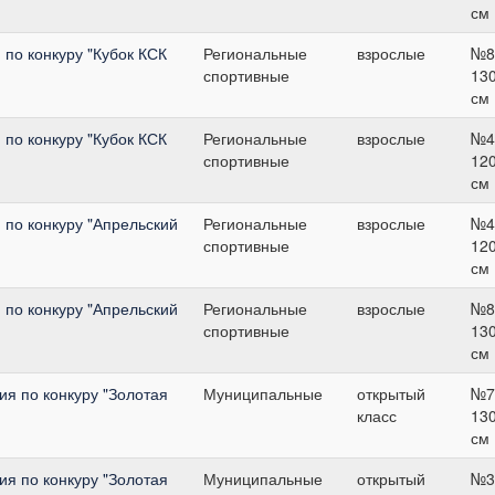
см
по конкуру "Кубок КСК
Региональные
взрослые
№8
спортивные
13
см
по конкуру "Кубок КСК
Региональные
взрослые
№4
спортивные
12
см
 по конкуру "Апрельский
Региональные
взрослые
№4
спортивные
12
см
 по конкуру "Апрельский
Региональные
взрослые
№8
спортивные
13
см
я по конкуру "Золотая
Муниципальные
открытый
№7
класс
13
см
я по конкуру "Золотая
Муниципальные
открытый
№3