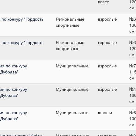
класс
12
см
по конкуру "Гордость
Региональные
взрослые
№6
спортивные
13
см
по конкуру "Гордость
Региональные
взрослые
№3
спортивные
12
см
я по конкуру
Муниципальные
взрослые
№7
"Дубрава"
11
см
я по конкуру
Муниципальные
взрослые
№4
"Дубрава"
12
см
я по конкуру
Муниципальные
юноши
№6
"Дубрава"
10
см
я по конкуру "Кубок
Международные
молодые
№3