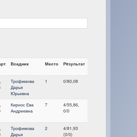
арт
Всадник
Место
Рeзультат
,
Трофимова
1
0/80,08
5
Дарья
Юрьевна
,
Кирнос Ева
7
4/55,86,
0
Андреевна
0/0
,
Трофимова
2
4/81,93
0
Дарья
(0/0)