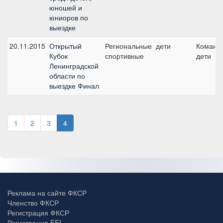
юношей и
юниоров по
выездке
20.11.2015
Открытый
Региональные
дети
Командн
Кубок
спортивные
дети
Ленинградской
области по
выездке Финал
1
2
3
4
Реклама на сайте ФКСР
Членство ФКСР
Регистрация ФКСР
Регистрация FEI