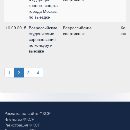
конного спорта
города Москвы
по выездке
16.09.2015
Всероссийские
Всероссийские
Кома
студенческие
спортивные
юни
соревнования
по конкуру и
выездке
1
2
3
4
Реклама на сайте ФКСР
Членство ФКСР
Регистрация ФКСР