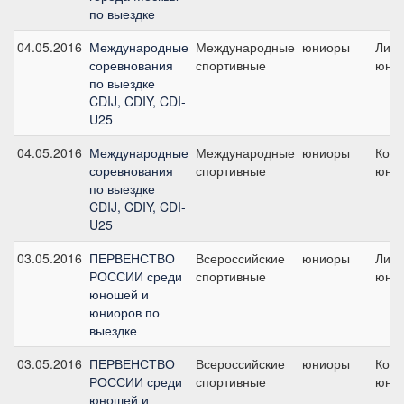
по выездке
04.05.2016
Международные
Международные
юниоры
Личн
соревнования
спортивные
юни
по выездке
CDIJ, CDIY, CDI-
U25
04.05.2016
Международные
Международные
юниоры
Кома
соревнования
спортивные
юни
по выездке
CDIJ, CDIY, CDI-
U25
03.05.2016
ПЕРВЕНСТВО
Всероссийские
юниоры
Личн
РОССИИ среди
спортивные
юни
юношей и
юниоров по
выездке
03.05.2016
ПЕРВЕНСТВО
Всероссийские
юниоры
Кома
РОССИИ среди
спортивные
юни
юношей и