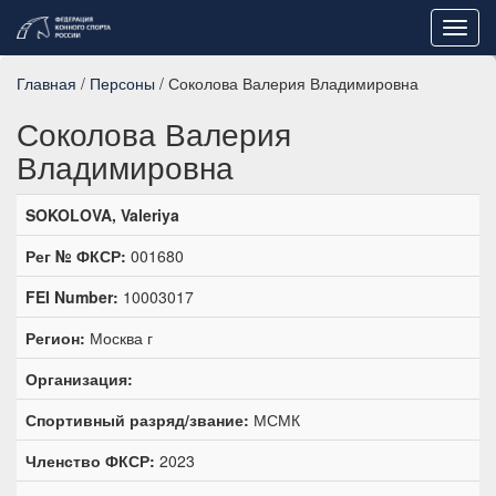
Toggl
navig
Главная
/
Персоны
/ Соколова Валерия Владимировна
Соколова Валерия
Владимировна
SOKOLOVA, Valeriya
Рег № ФКСР:
001680
FEI Number:
10003017
Регион:
Москва г
Организация:
Спортивный разряд/звание:
МСМК
Членство ФКСР:
2023