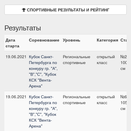
СПОРТИВНЫЕ РЕЗУЛЬТАТЫ И РЕЙТИНГ
Результаты
Дата
Соревнование
Уровень
Категория
Стар
старта
19.06.2021
Кубок Санкт-
Региональные
открытый
№2.2
Петербурга по
спортивные
класс
100
конкуру гр. "А",
см
"В","С", "Кубок
КСК "Вента-
Арена"
19.06.2021
Кубок Санкт-
Региональные
открытый
№6.1
Петербурга по
спортивные
класс
105
конкуру гр. "А",
см
"В","С", "Кубок
КСК "Вента-
Арена"