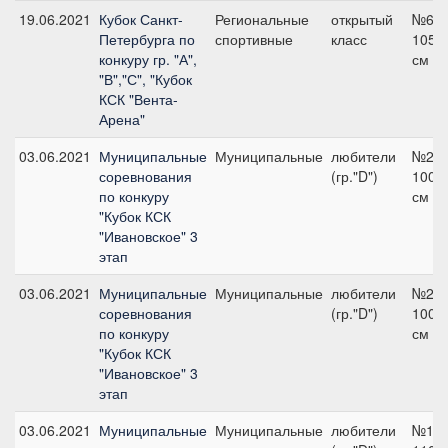
19.06.2021
Кубок Санкт-
Региональные
открытый
№6.1
Петербурга по
спортивные
класс
105
конкуру гр. "А",
см
"В","С", "Кубок
КСК "Вента-
Арена"
03.06.2021
Муниципальные
Муниципальные
любители
№2,
соревнования
(гр."D")
100
по конкуру
см
"Кубок КСК
"Ивановское" 3
этап
03.06.2021
Муниципальные
Муниципальные
любители
№2,
соревнования
(гр."D")
100
по конкуру
см
"Кубок КСК
"Ивановское" 3
этап
03.06.2021
Муниципальные
Муниципальные
любители
№12,