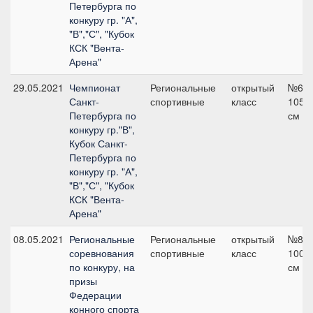
Петербурга по
конкуру гр. "А",
"В","С", "Кубок
КСК "Вента-
Арена"
29.05.2021
Чемпионат
Региональные
открытый
№6.1
Санкт-
спортивные
класс
105
Петербурга по
см
конкуру гр."В",
Кубок Санкт-
Петербурга по
конкуру гр. "А",
"В","С", "Кубок
КСК "Вента-
Арена"
08.05.2021
Региональные
Региональные
открытый
№8,
соревнования
спортивные
класс
100
по конкуру, на
см
призы
Федерации
конного спорта