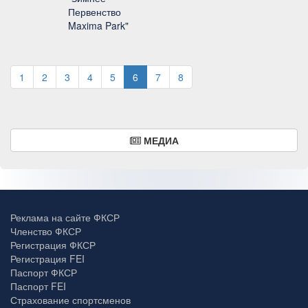
Первенство
Maxima Park"
1
2
3
4
5
6
7
8
МЕДИА
Реклама на сайте ФКСР
Членство ФКСР
Регистрация ФКСР
Регистрация FEI
Паспорт ФКСР
Паспорт FEI
Страхование спортсменов