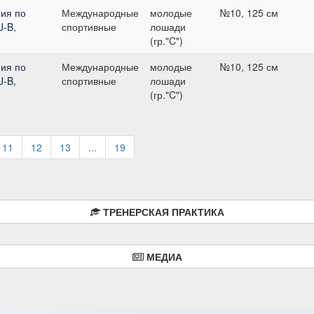
ия по
Международные
молодые
№10, 125 см
J-B,
спортивные
лошади
(гр."C")
ия по
Международные
молодые
№10, 125 см
J-B,
спортивные
лошади
(гр."C")
11
12
13
...
19
ТРЕНЕРСКАЯ ПРАКТИКА
МЕДИА