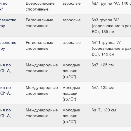
я по
Всероссийские
взрослые
№7 группа "А", 140 
к"
спортивные
рвенство
Региональные
взрослые
№3 группа "А"
уру
спортивные
(соревнование в ра
ВС), 135 см
рвенство
Региональные
взрослые
№11 группа "А"
уру
спортивные
(соревнование в ра
ВС), 145 см
ия по
Международные
молодые
№7, 125 см
ICh-A,
спортивные
лошади
(гр."C")
ия по
Международные
молодые
№7, 125 см
ICh-A,
спортивные
лошади
(гр."C")
ия по
Международные
молодые
№17, 130 см
ICh-A,
спортивные
лошади
(гр."C")