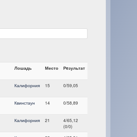
Лошадь
Место
Рeзультат
Калифорния
15
0/59,05
Квинстаун
14
0/58,89
Калифорния
21
4/65,12
(0/0)