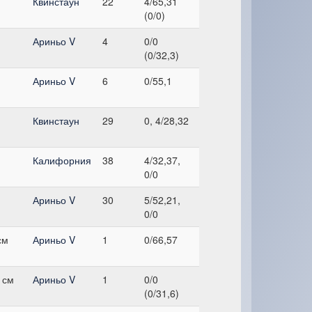
Квинстаун
22
4/65,31
(0/0)
Ариньо V
4
0/0
(0/32,3)
Ариньо V
6
0/55,1
Квинстаун
29
0, 4/28,32
Калифорния
38
4/32,37,
0/0
Ариньо V
30
5/52,21,
0/0
см
Ариньо V
1
0/66,57
 см
Ариньо V
1
0/0
(0/31,6)