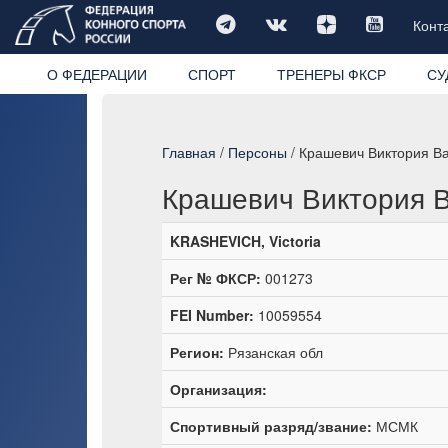
Конт
О ФЕДЕРАЦИИ
СПОРТ
ТРЕНЕРЫ ФКСР
СУ
Главная
/
Персоны
/ Крашевич Виктория В
Крашевич Виктория 
KRASHEVICH, Victoria
Рег № ФКСР:
001273
FEI Number:
10059554
Регион:
Рязанская обл
Организация:
Спортивный разряд/звание:
МСМК