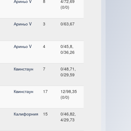
Ариньо V
8
4/72,69
(0/0)
Ариньо V
3
0/63,67
Ариньо V
4
0/45,8,
0/36,26
Квинстаун
7
0/48,71,
0/29,59
Квинстаун
17
12/98,35
(0/0)
Калифорния
15
0/46,82,
4/29,73