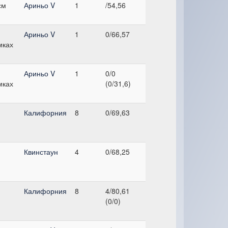
см
Ариньо V
1
/54,56
Ариньо V
1
0/66,57
мках
Ариньо V
1
0/0
мках
(0/31,6)
Калифорния
8
0/69,63
Квинстаун
4
0/68,25
Калифорния
8
4/80,61
(0/0)