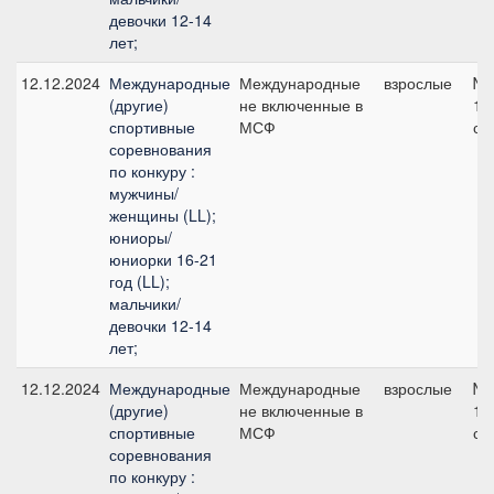
девочки 12-14
лет;
12.12.2024
Международные
Международные
взрослые
№3
(другие)
не включенные в
12
спортивные
МСФ
см
соревнования
по конкуру :
мужчины/
женщины (LL);
юниоры/
юниорки 16-21
год (LL);
мальчики/
девочки 12-14
лет;
12.12.2024
Международные
Международные
взрослые
№9
(другие)
не включенные в
12
спортивные
МСФ
см
соревнования
по конкуру :