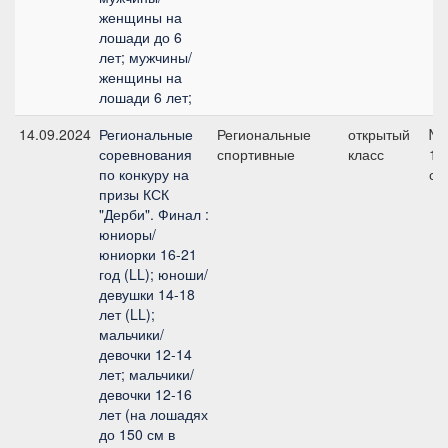
женщины на
лошади до 6
лет; мужчины/
женщины на
лошади 6 лет;
14.09.2024
Региональные
Региональные
открытый
№5
соревнования
спортивные
класс
12
по конкуру на
см
призы КСК
"Дерби". Финал :
юниоры/
юниорки 16-21
год (LL); юноши/
девушки 14-18
лет (LL);
мальчики/
девочки 12-14
лет; мальчики/
девочки 12-16
лет (на лошадях
до 150 см в