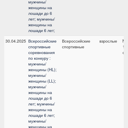
мужчины/
женщины на
лошади до 6
лет; мужчины/
женщины на
лошади 6 лет;
30.04.2025
Всероссийские
Всероссийские
взрослые
№1
спортивные
спортивные
14
соревнования
см
по конкуру :
мужчины/
женщины (HL);
мужчины/
женщины (LL);
мужчины/
женщины на
лошади до 6
лет; мужчины/
женщины на
лошади 6 лет;
мужчины/
женщины на