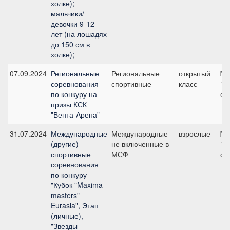
холке);
мальчики/
девочки 9-12
лет (на лошадях
до 150 см в
холке);
07.09.2024
Региональные
Региональные
открытый
№4
соревнования
спортивные
класс
11
по конкуру на
см
призы КСК
"Вента-Арена"
31.07.2024
Международные
Международные
взрослые
№2
(другие)
не включенные в
12
спортивные
МСФ
см
соревнования
по конкуру
"Кубок "Maxima
masters"
Eurasia", Этап
(личные),
"Звезды