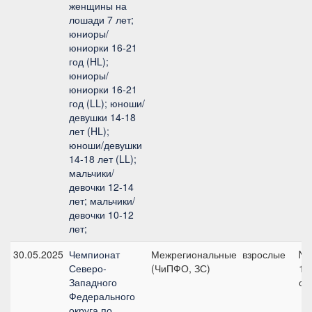
женщины на
лошади 7 лет;
юниоры/
юниорки 16-21
год (HL);
юниоры/
юниорки 16-21
год (LL); юноши/
девушки 14-18
лет (HL);
юноши/девушки
14-18 лет (LL);
мальчики/
девочки 12-14
лет; мальчики/
девочки 10-12
лет;
30.05.2025
Чемпионат
Межрегиональные
взрослые
№1
Северо-
(ЧиПФО, ЗС)
13
Западного
см
Федерального
округа по