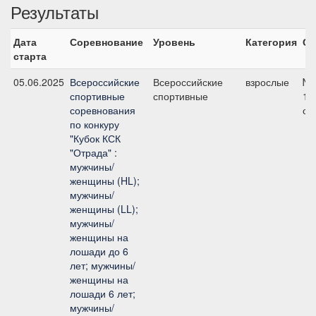
Результаты
Дата
Соревнование
Уровень
Категория
Ст
старта
05.06.2025
Всероссийские
Всероссийские
взрослые
№7
спортивные
спортивные
13
соревнования
см
по конкуру
"Кубок КСК
"Отрада" :
мужчины/
женщины (HL);
мужчины/
женщины (LL);
мужчины/
женщины на
лошади до 6
лет; мужчины/
женщины на
лошади 6 лет;
мужчины/