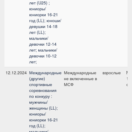
лет (U25) ;
юниоры/
юниорки 16-21
год (LL); юноши/
девушки 14-18
лет (LL);
мальчики/
девочки 12-14
лет; мальчики/
девочки 10-12
лет;
12.12.2024
Международные
Международные
взрослые
№7
(другие)
не включенные в
12
спортивные
МСФ
см
соревнования
по конкуру :
мужчины/
женщины (LL);
юниоры/
юниорки 16-21
год (LL);
мальчики/