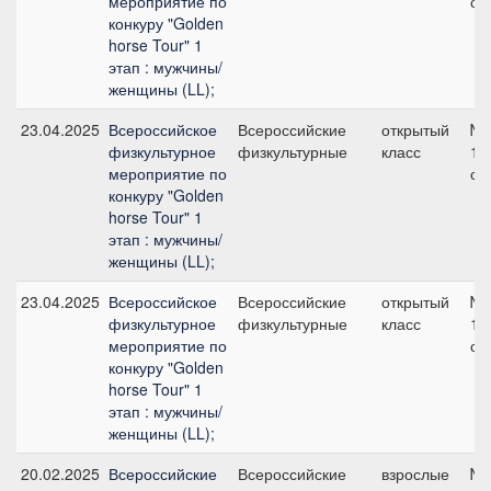
мероприятие по
см
конкуру "Golden
horse Tour" 1
этап : мужчины/
женщины (LL);
23.04.2025
Всероссийское
Всероссийские
открытый
№6
физкультурное
физкультурные
класс
12
мероприятие по
см
конкуру "Golden
horse Tour" 1
этап : мужчины/
женщины (LL);
23.04.2025
Всероссийское
Всероссийские
открытый
№7
физкультурное
физкультурные
класс
13
мероприятие по
см
конкуру "Golden
horse Tour" 1
этап : мужчины/
женщины (LL);
20.02.2025
Всероссийские
Всероссийские
взрослые
№6