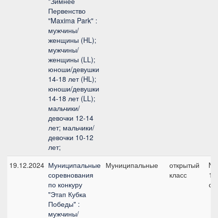
"Зимнее
Первенство
"Maxima Park" :
мужчины/
женщины (HL);
мужчины/
женщины (LL);
юноши/девушки
14-18 лет (HL);
юноши/девушки
14-18 лет (LL);
мальчики/
девочки 12-14
лет; мальчики/
девочки 10-12
лет;
19.12.2024
Муниципальные
Муниципальные
открытый
№3
соревнования
класс
12
по конкуру
см
"Этап Кубка
Победы" :
мужчины/