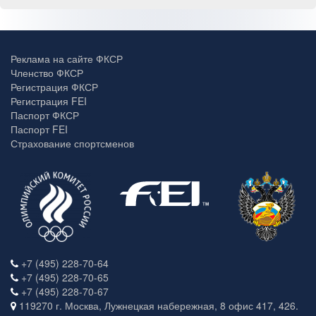
Реклама на сайте ФКСР
Членство ФКСР
Регистрация ФКСР
Регистрация FEI
Паспорт ФКСР
Паспорт FEI
Страхование спортсменов
+7 (495) 228-70-64
+7 (495) 228-70-65
+7 (495) 228-70-67
119270 г. Москва, Лужнецкая набережная, 8 офис 417, 426.