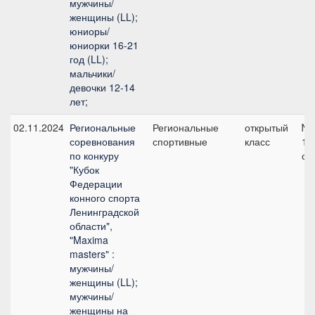
мужчины/
женщины (LL);
юниоры/
юниорки 16-21
год (LL);
мальчики/
девочки 12-14
лет;
02.11.2024
Региональные
Региональные
открытый
№3
соревнования
спортивные
класс
12
по конкуру
см
"Кубок
Федерации
конного спорта
Ленинградской
области",
"Maxima
masters" :
мужчины/
женщины (LL);
мужчины/
женщины на