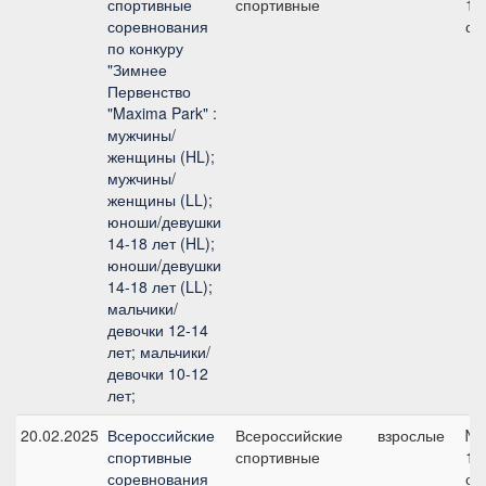
спортивные
спортивные
13
соревнования
см
по конкуру
"Зимнее
Первенство
"Maxima Park" :
мужчины/
женщины (HL);
мужчины/
женщины (LL);
юноши/девушки
14-18 лет (HL);
юноши/девушки
14-18 лет (LL);
мальчики/
девочки 12-14
лет; мальчики/
девочки 10-12
лет;
20.02.2025
Всероссийские
Всероссийские
взрослые
№8
спортивные
спортивные
14
соревнования
см