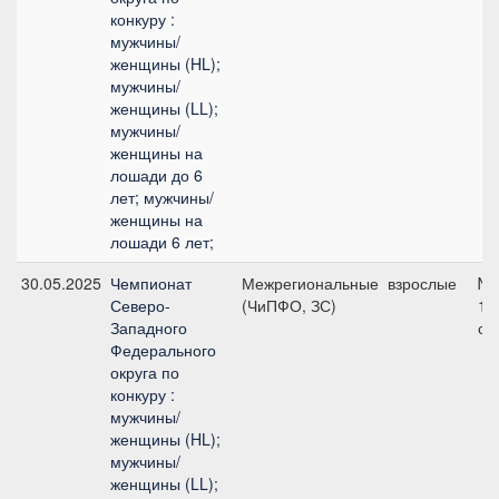
конкуру :
мужчины/
женщины (HL);
мужчины/
женщины (LL);
мужчины/
женщины на
лошади до 6
лет; мужчины/
женщины на
лошади 6 лет;
30.05.2025
Чемпионат
Межрегиональные
взрослые
№5
Северо-
(ЧиПФО, ЗС)
14
Западного
см
Федерального
округа по
конкуру :
мужчины/
женщины (HL);
мужчины/
женщины (LL);