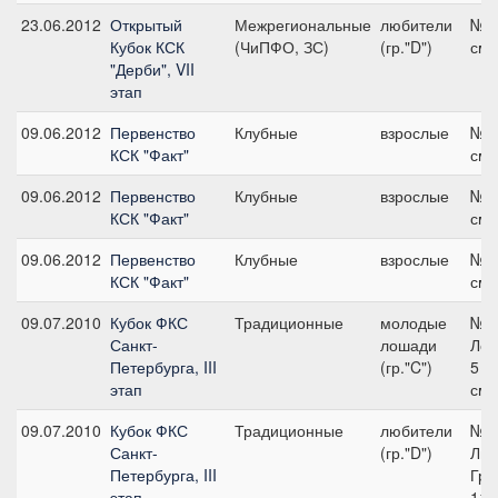
23.06.2012
Открытый
Межрегиональные
любители
№3,
Кубок КСК
(ЧиПФО, ЗС)
(гр."D")
см
"Дерби", VII
этап
09.06.2012
Первенство
Клубные
взрослые
№1,
КСК "Факт"
см
09.06.2012
Первенство
Клубные
взрослые
№4,
КСК "Факт"
см
09.06.2012
Первенство
Клубные
взрослые
№2,
КСК "Факт"
см
09.07.2010
Кубок ФКС
Традиционные
молодые
№ 
Санкт-
лошади
Лош
Петербурга, III
(гр."C")
5 л
этап
см
09.07.2010
Кубок ФКС
Традиционные
любители
№ 
Санкт-
(гр."D")
Люб
Петербурга, III
Гру
этап
110