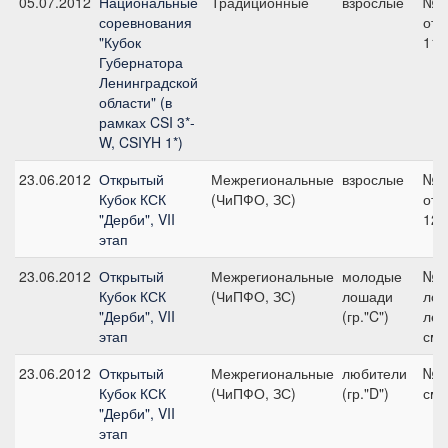
05.07.2012
Национальные
Традиционные
взрослые
№1
соревнования
отк
"Кубок
110
Губернатора
Ленинградской
области" (в
рамках CSI 3*-
W, CSIYH 1*)
23.06.2012
Открытый
Межрегиональные
взрослые
№2
Кубок КСК
(ЧиПФО, ЗС)
отк
"Дерби", VII
125
этап
23.06.2012
Открытый
Межрегиональные
молодые
№2
Кубок КСК
(ЧиПФО, ЗС)
лошади
лош
"Дерби", VII
(гр."C")
лет
этап
см
23.06.2012
Открытый
Межрегиональные
любители
№3,
Кубок КСК
(ЧиПФО, ЗС)
(гр."D")
см
"Дерби", VII
этап