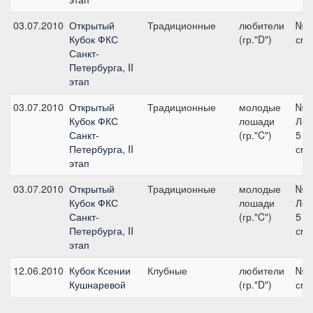
03.07.2010
Открытый
Традиционные
любители
№ 4
Кубок ФКС
(гр."D")
см
Санкт-
Петербурга, II
этап
03.07.2010
Открытый
Традиционные
молодые
№ 
Кубок ФКС
лошади
Лош
Санкт-
(гр."C")
5 л
Петербурга, II
см
этап
03.07.2010
Открытый
Традиционные
молодые
№ 
Кубок ФКС
лошади
Лош
Санкт-
(гр."C")
5 л
Петербурга, II
см
этап
12.06.2010
Кубок Ксении
Клубные
любители
№ 1
Кушнаревой
(гр."D")
см