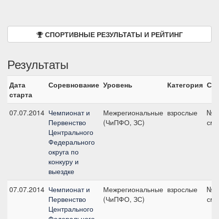
СПОРТИВНЫЕ РЕЗУЛЬТАТЫ И РЕЙТИНГ
Результаты
Дата
Соревнование
Уровень
Категория
Ста
старта
07.07.2014
Чемпионат и
Межрегиональные
взрослые
№6,
Первенство
(ЧиПФО, ЗС)
см
Центрального
Федерального
округа по
конкуру и
выездке
07.07.2014
Чемпионат и
Межрегиональные
взрослые
№1,
Первенство
(ЧиПФО, ЗС)
см
Центрального
Федерального