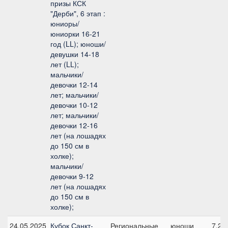
призы КСК
"Дерби", 6 этап :
юниоры/
юниорки 16-21
год (LL); юноши/
девушки 14-18
лет (LL);
мальчики/
девочки 12-14
лет; мальчики/
девочки 10-12
лет; мальчики/
девочки 12-16
лет (на лошадях
до 150 см в
холке);
мальчики/
девочки 9-12
лет (на лошадях
до 150 см в
холке);
24.05.2025
Кубок Санкт-
Региональные
юноши
7,2,