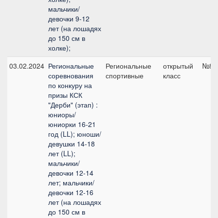
мальчики/
девочки 9-12
лет (на лошадях
до 150 см в
холке);
03.02.2024
Региональные
Региональные
открытый
№8, 
соревнования
спортивные
класс
по конкуру на
призы КСК
"Дерби" (этап) :
юниоры/
юниорки 16-21
год (LL); юноши/
девушки 14-18
лет (LL);
мальчики/
девочки 12-14
лет; мальчики/
девочки 12-16
лет (на лошадях
до 150 см в