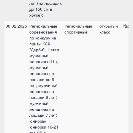
лет (на лошадях
до 150 см в
холке);
08.02.2025
Региональные
Региональные
открытый
№8, 
соревнования
спортивные
класс
по конкуру на
призы КСК
"Дерби", 1 этап :
мужчины/
женщины (LL);
мужчины/
женщины на
лошади до 6
лет; мужчины/
женщины на
лошади 6 лет;
мужчины/
женщины на
лошади 7 лет;
юниоры/
юниорки 16-21
год (HL);