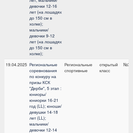
лет; мальчики/
девочки 12-16
лет (на лошадях
до 150 см в
холке);
мальчики/
девочки 9-12
лет (на лошадях
до 150 см в
холке);
19.04.2025
Региональные
Региональные
открытый
№3, 
соревнования
спортивные
класс
по конкуру на
призы КСК
"Дерби", 5 этап :
юниоры/
юниорки 16-21
год (LL); юноши/
девушки 14-18
лет (LL);
мальчики/
девочки 12-14