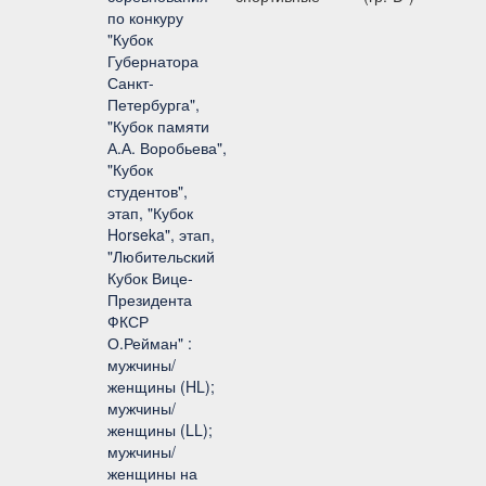
по конкуру
"Кубок
Губернатора
Санкт-
Петербурга",
"Кубок памяти
А.А. Воробьева",
"Кубок
студентов",
этап, "Кубок
Horseka", этап,
"Любительский
Кубок Вице-
Президента
ФКСР
О.Рейман" :
мужчины/
женщины (HL);
мужчины/
женщины (LL);
мужчины/
женщины на