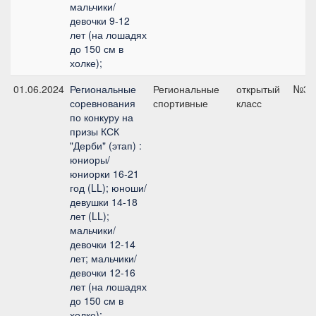
мальчики/
девочки 9-12
лет (на лошадях
до 150 см в
холке);
01.06.2024
Региональные
Региональные
открытый
№3.1
соревнования
спортивные
класс
по конкуру на
призы КСК
"Дерби" (этап) :
юниоры/
юниорки 16-21
год (LL); юноши/
девушки 14-18
лет (LL);
мальчики/
девочки 12-14
лет; мальчики/
девочки 12-16
лет (на лошадях
до 150 см в
холке);