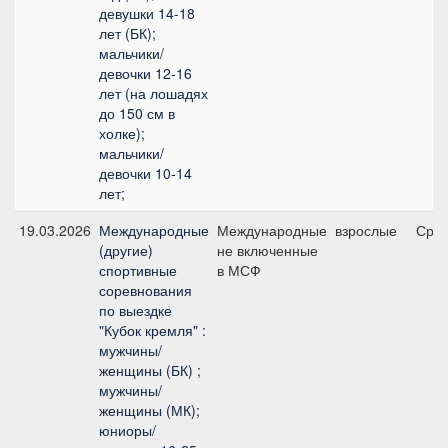
девушки 14-18
лет (БК);
мальчики/
девочки 12-16
лет (на лошадях
до 150 см в
холке);
мальчики/
девочки 10-14
лет;
19.03.2026
Международные
Международные
взрослые
Сред
(другие)
не включенные
спортивные
в МСФ
соревнования
по выездке
"Кубок кремля" :
мужчины/
женщины (БК) ;
мужчины/
женщины (МК);
юниоры/