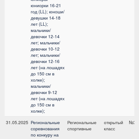
юниорки 16-21
год (LL); юноши/
девушки 14-18
лет (LL);
мальчики/
девочки 12-14
лет; мальчики/
девочки 10-12
лет; мальчики/
девочки 12-16
лет (на лошадях
до 150 см в
холке);
мальчики/
девочки 9-12
лет (на лошадях
до 150 см в
холке);
31.05.2025
Региональные
Региональные
открытый
№3, 
соревнования
спортивные
класс
по конкуру на