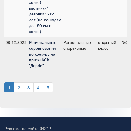
холке);
мальчики/
девочки 9-12
лет (на лошадях
до 150 см в
холке);
09.12.2023
Региональные
Региональные
открытый
№3, 
соревнования
спортивные
класс
по конкуру на
призы КСК
"Дерби"
1
2
3
4
5
Реклама на сайте ФКСР