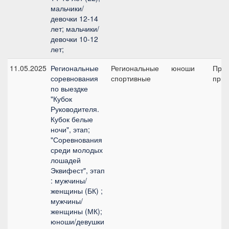
мальчики/
девочки 12-14
лет; мальчики/
девочки 10-12
лет;
11.05.2025
Региональные
Региональные
юноши
Пред
соревнования
спортивные
приз
по выездке
"Кубок
Руководителя.
Кубок белые
ночи", этап;
"Соревнования
среди молодых
лошадей
Эквифест", этап
: мужчины/
женщины (БК) ;
мужчины/
женщины (МК);
юноши/девушки