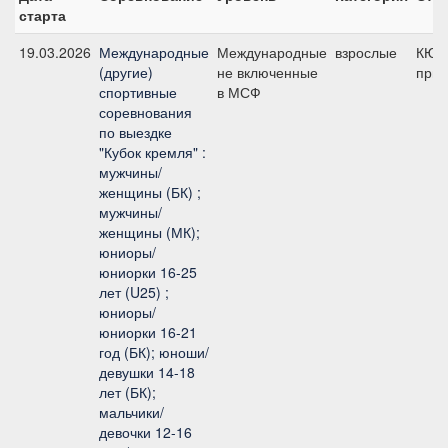
старта
19.03.2026
Международные
Международные
взрослые
КЮР
(другие)
не включенные
приз
спортивные
в МСФ
соревнования
по выездке
"Кубок кремля" :
мужчины/
женщины (БК) ;
мужчины/
женщины (МК);
юниоры/
юниорки 16-25
лет (U25) ;
юниоры/
юниорки 16-21
год (БК); юноши/
девушки 14-18
лет (БК);
мальчики/
девочки 12-16