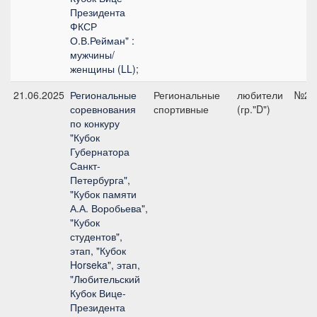
Президента
ФКСР
О.В.Рейман" :
мужчины/
женщины (LL);
21.06.2025
Региональные
Региональные
любители
№2.2
соревнования
спортивные
(гр."D")
по конкуру
"Кубок
Губернатора
Санкт-
Петербурга",
"Кубок памяти
А.А. Воробьева",
"Кубок
студентов",
этап, "Кубок
Horseka", этап,
"Любительский
Кубок Вице-
Президента