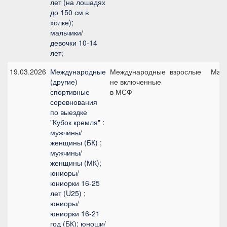
лет (на лошадях
до 150 см в
холке);
мальчики/
девочки 10-14
лет;
19.03.2026
Международные
Международные
взрослые
Малы
(другие)
не включенные
спортивные
в МСФ
соревнования
по выездке
"Кубок кремля" :
мужчины/
женщины (БК) ;
мужчины/
женщины (МК);
юниоры/
юниорки 16-25
лет (U25) ;
юниоры/
юниорки 16-21
год (БК); юноши/