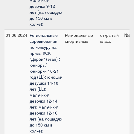
мальчики/
девочки 9-12
лет (на лошадях
до 150 см в
холке);
01.06.2024
Региональные
Региональные
открытый
№6, 
соревнования
спортивные
класс
по конкуру на
призы КСК
"Дерби" (этап) :
юниоры/
юниорки 16-21
год (LL); юноши/
девушки 14-18
лет (LL);
мальчики/
девочки 12-14
лет; мальчики/
девочки 12-16
лет (на лошадях
до 150 см в
холке);