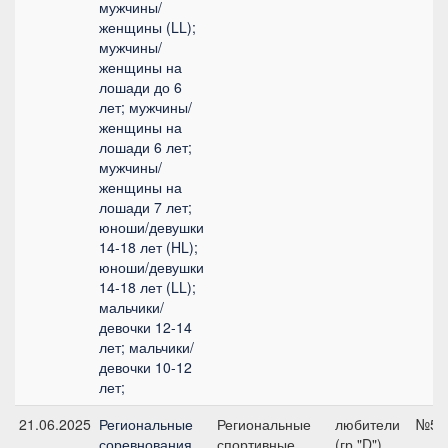
мужчины/
женщины (LL);
мужчины/
женщины на
лошади до 6
лет; мужчины/
женщины на
лошади 6 лет;
мужчины/
женщины на
лошади 7 лет;
юноши/девушки
14-18 лет (HL);
юноши/девушки
14-18 лет (LL);
мальчики/
девочки 12-14
лет; мальчики/
девочки 10-12
лет;
21.06.2025
Региональные
Региональные
любители
№5.3
соревнования
спортивные
(гр."D")