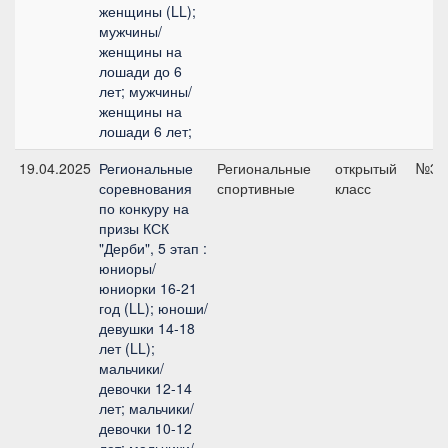
женщины (LL);
мужчины/
женщины на
лошади до 6
лет; мужчины/
женщины на
лошади 6 лет;
19.04.2025
Региональные
Региональные
открытый
№3, 
соревнования
спортивные
класс
по конкуру на
призы КСК
"Дерби", 5 этап :
юниоры/
юниорки 16-21
год (LL); юноши/
девушки 14-18
лет (LL);
мальчики/
девочки 12-14
лет; мальчики/
девочки 10-12