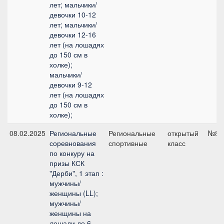
лет; мальчики/
девочки 10-12
лет; мальчики/
девочки 12-16
лет (на лошадях
до 150 см в
холке);
мальчики/
девочки 9-12
лет (на лошадях
до 150 см в
холке);
08.02.2025
Региональные
Региональные
открытый
№8, 
соревнования
спортивные
класс
по конкуру на
призы КСК
"Дерби", 1 этап :
мужчины/
женщины (LL);
мужчины/
женщины на
лошади до 6