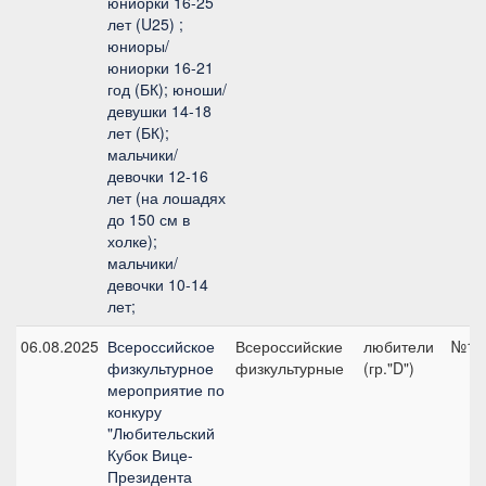
юниорки 16-25
лет (U25) ;
юниоры/
юниорки 16-21
год (БК); юноши/
девушки 14-18
лет (БК);
мальчики/
девочки 12-16
лет (на лошадях
до 150 см в
холке);
мальчики/
девочки 10-14
лет;
06.08.2025
Всероссийское
Всероссийские
любители
№18,
физкультурное
физкультурные
(гр."D")
мероприятие по
конкуру
"Любительский
Кубок Вице-
Президента