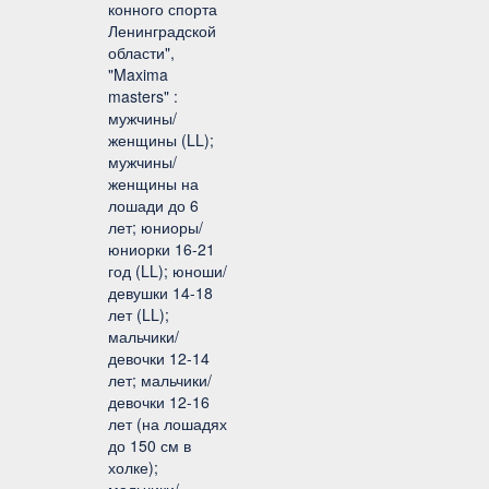
конного спорта
Ленинградской
области",
"Maxima
masters" :
мужчины/
женщины (LL);
мужчины/
женщины на
лошади до 6
лет; юниоры/
юниорки 16-21
год (LL); юноши/
девушки 14-18
лет (LL);
мальчики/
девочки 12-14
лет; мальчики/
девочки 12-16
лет (на лошадях
до 150 см в
холке);