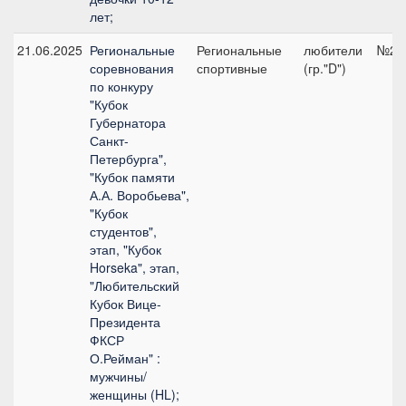
лет;
21.06.2025
Региональные
Региональные
любители
№2.2
соревнования
спортивные
(гр."D")
по конкуру
"Кубок
Губернатора
Санкт-
Петербурга",
"Кубок памяти
А.А. Воробьева",
"Кубок
студентов",
этап, "Кубок
Horseka", этап,
"Любительский
Кубок Вице-
Президента
ФКСР
О.Рейман" :
мужчины/
женщины (HL);