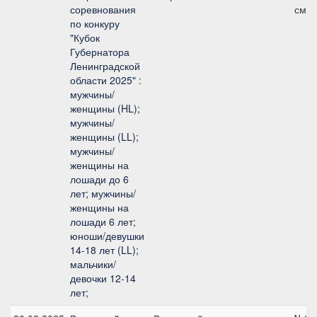
соревнования
см
по конкуру
"Кубок
Губернатора
Ленинградской
области 2025" :
мужчины/
женщины (HL);
мужчины/
женщины (LL);
мужчины/
женщины на
лошади до 6
лет; мужчины/
женщины на
лошади 6 лет;
юноши/девушки
14-18 лет (LL);
мальчики/
девочки 12-14
лет;