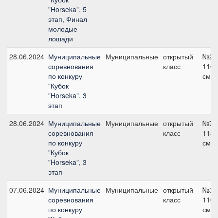
"Horseka", 5
этап, Финал
молодые
лошади
28.06.2024
Муниципальные
Муниципальные
открытый
№2б
соревнования
класс
110
по конкуру
см
"Кубок
"Horseka", 3
этап
28.06.2024
Муниципальные
Муниципальные
открытый
№7А
соревнования
класс
115
по конкуру
см
"Кубок
"Horseka", 3
этап
07.06.2024
Муниципальные
Муниципальные
открытый
№3А
соревнования
класс
110
по конкуру
см