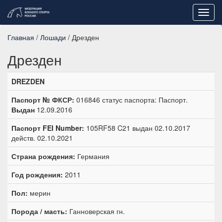
Toggl
navig
Главная
/
Лошади
/ Дрезден
Дрезден
DREZDEN
Паспорт № ФКСР:
016846 статус паспорта: Паспорт.
Выдан
12.09.2016
Паспорт FEI Number:
105RF58 C21 выдан 02.10.2017
действ. 02.10.2021
Страна рождения:
Германия
Год рождения:
2011
Пол:
мерин
Порода / масть:
Ганноверская гн.