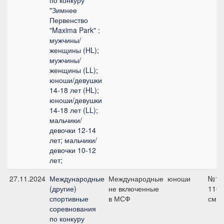
по конкуру
"Зимнее
Первенство
"Maxima Park" :
мужчины/
женщины (HL);
мужчины/
женщины (LL);
юноши/девушки
14-18 лет (HL);
юноши/девушки
14-18 лет (LL);
мальчики/
девочки 12-14
лет; мальчики/
девочки 10-12
лет;
27.11.2024
Международные
Международные
юноши
№1,
(другие)
не включенные
110
спортивные
в МСФ
см
соревнования
по конкуру