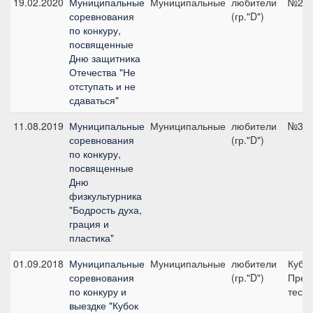
19.02.2020
Муниципальные
Муниципальные
любители
№2, 
соревнования
(гр."D")
по конкуру,
посвященные
Дню защитника
Отечества "Не
отступать и не
сдаваться"
11.08.2019
Муниципальные
Муниципальные
любители
№3, 
соревнования
(гр."D")
по конкуру,
посвященные
Дню
физкультурника
"Бодрость духа,
грация и
пластика"
01.09.2018
Муниципальные
Муниципальные
любители
Кубок
соревнования
(гр."D")
Пред
по конкуру и
тест 
выездке "Кубок