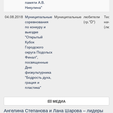
памяти А.В.
Никулина"
04.08.2018
Муниципальные
Муниципальные
любители
Тест 
соревнования
(гр."D")
начи
по конкуру и
(люб
выездке
"Открытый
Кубок
Городского
округа Подольск
Финал",
посвященные
Дню
физкультурника
"Бодрость духа,
грация и
пластика"
МЕДИА
Ангелина Степанова и Лана Шарова – лидеры