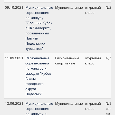
09.10.2021
Муниципальные
Муниципальные
открытый
№2, 
соревнования
класс
по конкуру
"Осенний Кубок
КСК "Фаворит",
посвященный
Памяти
Подольских
курсантов"
11.09.2021
Региональные
Региональные
открытый
4, 80
соревнования
спортивные
класс
по конкуру и
выездке "Кубок
Главы
городского
округа
Подольск"
12.06.2021
Муниципальные
Муниципальные
открытый
№3 п
соревнования
класс
согла
по конкуру и
см