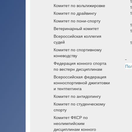
Комитет по вольтижировке
Комитет по драйвингу
Комитет по пони-спорту
Ветеринарный комитет
Всероссийская коллегия
судей
Комитет по спортивному
коневодству
Федерация конного спорта
Пол
по вестерн дисциплинам
Всероссийская федерация
конноспортивной джигитовки
и тентпеггинга
Комитет по антидопингу
Комитет по студенческому
спорту
Комитет ФКСР по
неолимпийским
дисциплинам конного