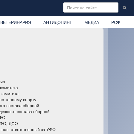
ВЕТЕРИНАРИЯ
АНТИДОПИНГ
МЕДИА
РСФ
рью
 комитета
 комитета
 по конному спорту
ого состава сборной
дежного состава сборной
ЦФО
 СФО, ДФО
енов, ответственный за УФО