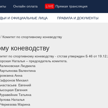
акты
Онлайн оплата
Прямая трансляция
LIVE
ДЬИ И ОФИЦИАЛЬНЫЕ ЛИЦА
ПРАВИЛА И ДОКУМЕНТЫ
/ Комитет по спортивному коневодству
ому коневодству
итет по спортивному коневодству - стстав утвержден Б 46 от 19.12
Горская Наталья – председатель комитета.
 Малиновская Людмила
Мартьянова Валентина
Громзина Анна
 Сафронов Михаил
Анастасьев Евгений
Высоцкая Евгения
Муравейник Татьяна
Орлова Наталья
 Черкезова Марина