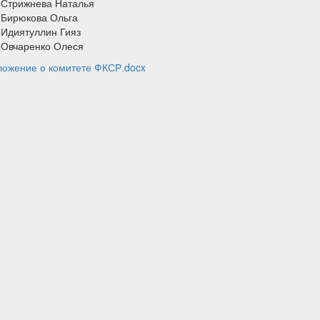
 Стрижнева Наталья
 Бирюкова Ольга
 Идиятуллин Гияз
 Овчаренко Олеся
ожение о комитете ФКСР.docx