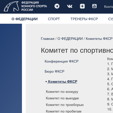
Конт
О ФЕДЕРАЦИИ
СПОРТ
ТРЕНЕРЫ ФКСР
СУ
Главная
/
О ФЕДЕРАЦИИ
/
Комитеты ФКСР
Комитет по спортивн
Ком
Конференция ФКСР
1. 
2.
Бюро ФКСР
3. 
4. 
Комитеты ФКСР
5.
6. 
Комитет по конкуру
7. 
Комитет по выездке
8. 
9. 
Комитет по троеборью
10.
Комитет по пробегам