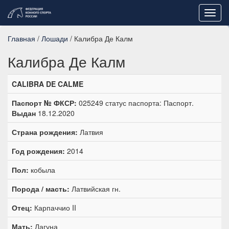
Toggl
navig
Главная
/
Лошади
/ Калибра Де Калм
Калибра Де Калм
CALIBRA DE CALME
Паспорт № ФКСР:
025249 статус паспорта: Паспорт.
Выдан
18.12.2020
Страна рождения:
Латвия
Год рождения:
2014
Пол:
кобыла
Порода / масть:
Латвийская гн.
Отец:
Карпаччио II
Мать:
Лагуна