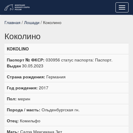
Toggl
navig
Главная
/
Лошади
/ Коколино
Коколино
KOKOLINO
Паспорт № ФКСР:
030956 статус паспорта: Паспорт.
Выдан
30.05.2023
Страна рождения:
Германия
Год рождения:
2017
Пол:
мерин
Порода / масть:
Ольденбургская гн.
Отец:
Комильфо
Мать:
Салза Мексикана Зет