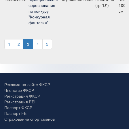
соревнования
(гр."D")
100
по конкуру
см
"Конкурная
фантазия"
1
2
3
4
5
Реклама на сайте ФКСР
Членство ФКСР
Регистрация ФКСР
Регистрация FEI
Паспорт ФКСР
Паспорт FEI
Страхование спортсменов