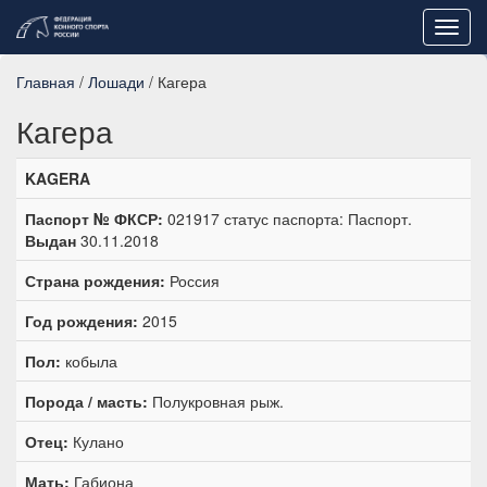
Toggl
navig
Главная
/
Лошади
/ Кагера
Кагера
KAGERA
Паспорт № ФКСР:
021917 статус паспорта: Паспорт.
Выдан
30.11.2018
Страна рождения:
Россия
Год рождения:
2015
Пол:
кобыла
Порода / масть:
Полукровная рыж.
Отец:
Кулано
Мать:
Габиона