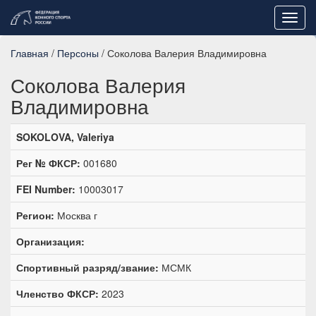
Toggl
navig
Главная
/
Персоны
/ Соколова Валерия Владимировна
Соколова Валерия
Владимировна
SOKOLOVA, Valeriya
Рег № ФКСР:
001680
FEI Number:
10003017
Регион:
Москва г
Организация:
Спортивный разряд/звание:
МСМК
Членство ФКСР:
2023