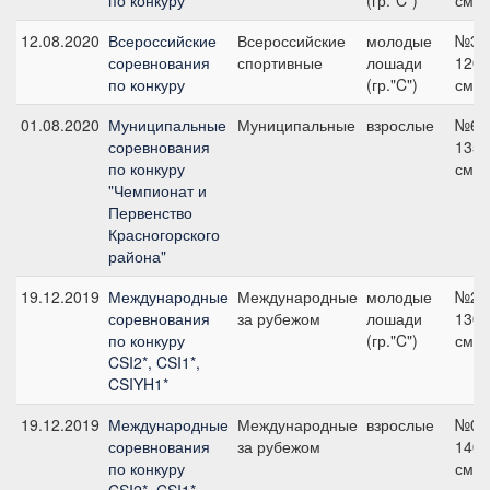
по конкуру
(гр."C")
см
12.08.2020
Всероссийские
Всероссийские
молодые
№3,
соревнования
спортивные
лошади
120
по конкуру
(гр."C")
см
01.08.2020
Муниципальные
Муниципальные
взрослые
№6,
соревнования
135
по конкуру
см
"Чемпионат и
Первенство
Красногорского
района"
19.12.2019
Международные
Международные
молодые
№26
соревнования
за рубежом
лошади
130
по конкуру
(гр."C")
см
CSI2*, CSI1*,
CSIYH1*
19.12.2019
Международные
Международные
взрослые
№08
соревнования
за рубежом
140
по конкуру
см