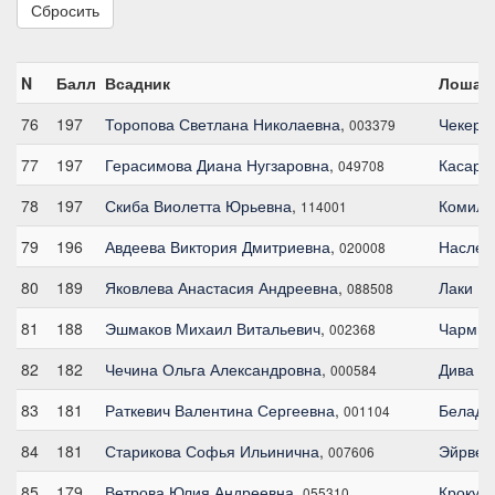
Сбросить
N
Балл
Всадник
Лошад
76
197
Торопова Светлана Николаевна
,
Чекер 
003379
77
197
Герасимова Диана Нугзаровна
,
Касари
049708
78
197
Скиба Виолетта Юрьевна
,
Комиль
114001
79
196
Авдеева Виктория Дмитриевна
,
Наслед
020008
80
189
Яковлева Анастасия Андреевна
,
Лаки М
088508
81
188
Эшмаков Михаил Витальевич
,
Чармин
002368
82
182
Чечина Ольга Александровна
,
Дива Он
000584
83
181
Раткевич Валентина Сергеевна
,
Беладж
001104
84
181
Старикова Софья Ильинична
,
Эйрвей
007606
85
179
Ветрова Юлия Андреевна
,
Крокус
055310