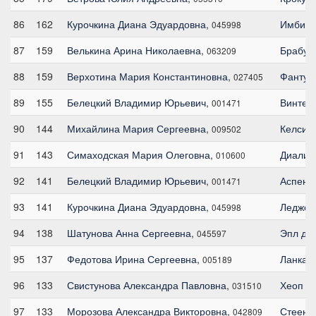
86
162
Курочкина Диана Эдуардовна
,
Имбир
045998
87
159
Велькина Арина Николаевна
,
Брабус
063209
88
159
Верхотина Мария Константиновна
,
Фантус
027405
89
155
Белецкий Владимир Юрьевич
,
Винтер
001471
90
144
Михайлина Мария Сергеевна
,
Келси
,
009502
91
143
Симаходская Мария Олеговна
,
Диалин
010600
92
141
Белецкий Владимир Юрьевич
,
Аспен 
001471
93
141
Курочкина Диана Эдуардовна
,
Леджен
045998
94
138
Шатунова Анна Сергеевна
,
Эпл де
045597
95
137
Федотова Ирина Сергеевна
,
Ланкас
005189
96
133
Свистунова Александра Павловна
,
Хеоп Д
031510
97
133
Морозова Александра Викторовна
,
Стеенд
042809