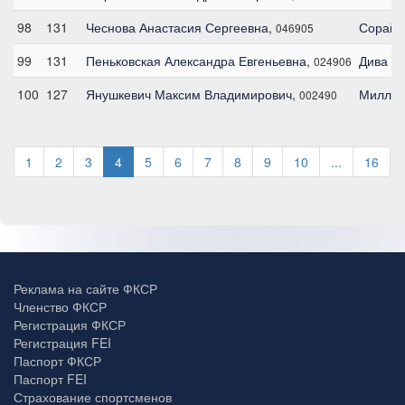
98
131
Чеснова Анастасия Сергеевна
,
Сорайя
046905
99
131
Пеньковская Александра Евгеньевна
,
Дива Он
024906
100
127
Янушкевич Максим Владимирович
,
Миллио
002490
1
2
3
4
5
6
7
8
9
10
...
16
Реклама на сайте ФКСР
Членство ФКСР
Регистрация ФКСР
Регистрация FEI
Паспорт ФКСР
Паспорт FEI
Страхование спортсменов