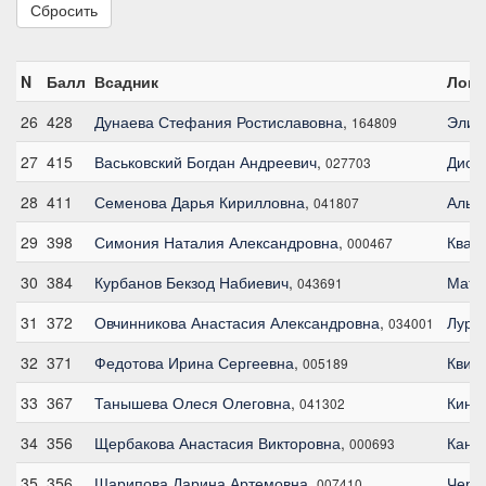
Сбросить
N
Балл
Всадник
Лош
26
428
Дунаева Стефания Ростиславовна
,
Элит
164809
27
415
Васьковский Богдан Андреевич
,
Диоз
027703
28
411
Семенова Дарья Кирилловна
,
Аль 
041807
29
398
Симония Наталия Александровна
,
Квар
000467
30
384
Курбанов Бекзод Набиевич
,
Матс 
043691
31
372
Овчинникова Анастасия Александровна
,
Лурд
034001
32
371
Федотова Ирина Сергеевна
,
Квин
005189
33
367
Танышева Олеся Олеговна
,
Кинг
041302
34
356
Щербакова Анастасия Викторовна
,
Канз
000693
35
356
Шарипова Дарина Артемовна
,
Черр
007410