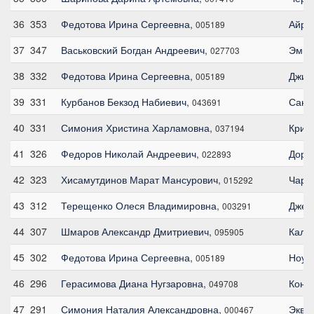
36
353
Федотова Ирина Сергеевна
,
Айро
005189
37
347
Васьковский Богдан Андреевич
,
Эмил
027703
38
332
Федотова Ирина Сергеевна
,
Джин
005189
39
331
Курбанов Бекзод Набиевич
,
Сант
043691
40
331
Симония Христина Харламовна
,
Крис
037194
41
326
Федоров Николай Андреевич
,
Дори
022893
42
323
Хисамутдинов Марат Мансурович
,
Чарл
015292
43
312
Терещенко Олеся Владимировна
,
Джеф
003291
44
307
Шмаров Александр Дмитриевич
,
Кала
095905
45
302
Федотова Ирина Сергеевна
,
Ноу 
005189
46
296
Герасимова Диана Нугзаровна
,
Конм
049708
47
291
Симония Наталия Александровна
,
Экви
000467